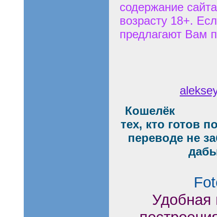
содержание сайта
возрасту 18+. Есл
предлагают Вам п
aleksey
Кошелёк
тех, кто готов 
переводе не з
даб
Fot
Удобная 