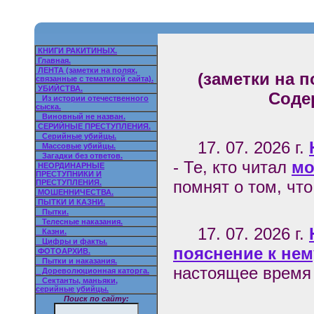
КНИГИ РАКИТИНЫХ.
Главная.
ЛЕНТА (заметки на полях,
(заметки на п
связанные с тематикой сайта).
УБИЙСТВА.
Соде
Из истории отечественного
сыска.
Виновный не назван.
СЕРИЙНЫЕ ПРЕСТУПЛЕНИЯ.
Серийные убийцы.
17. 07. 2026 г.
Массовые убийцы.
Загадки без ответов.
- Те, кто читал
мо
НЕОРДИНАРНЫЕ
ПРЕСТУПНИКИ И
помнят о том, что 
ПРЕСТУПЛЕНИЯ.
МОШЕННИЧЕСТВА.
ПЫТКИ И КАЗНИ.
Пытки.
Телесные наказания.
17. 07. 2026 г.
Казни.
Цифры и факты.
пояснение к нем
ФОТОАРХИВ.
Пытки и наказания.
настоящее время 
Дореволюционная каторга.
Сектанты, маньяки,
серийные убийцы.
Поиск по сайту: