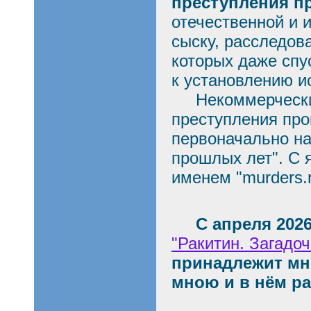
преступления п
отечественной и 
сыску, расследов
которых даже спу
к установлению и
Некоммерческий 
преступления прош
первоначально на
прошлых лет". С 
именем "murders.r
С апреля 2026 
"Ракитин. Загадо
принадлежит мне
мною и в нём р