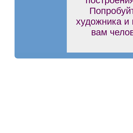
построени
Попробуйт
художника и 
вам челов
.