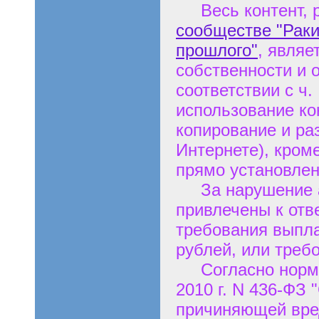
Весь контент, р
сообществе "Раки
прошлого"
, являе
собственности и 
соответствии с ч.
использование кон
копирование и ра
Интернете), кром
прямо установлен
За нарушение ав
привлечены к отв
требования выпла
рублей, или треб
Согласно нормам
2010 г. N 436-ФЗ
причиняющей вред