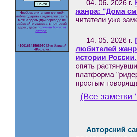
04. 06. 2026 г.
жанра: "Дома см
Необременительно для себя
поблагодарить создателей сайта
читатели уже заме
можно здесь (при переводе не
забывайте указывать почтовый
адрес, дабы
получить бонус от
автора
):
14. 05. 2026 г.
410016341598950
[Это бывший
любителей жанр
ЯКошелёк]
истории России.
опять растянувши
платформа "ридер
простым говорящи
(Все заметки
Авторский са